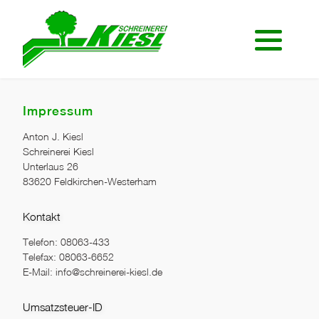
Start Möbelbau
Start Sicherheit
Einbauschrank
Türensicherheit
Impressum
Eckbank
Fenstersicherheit
Anton J. Kiesl
Garderoben
10 sichere Tips
Schreinerei Kiesl
Unterlaus 26
83620 Feldkirchen-Westerham
Schlafen & Wohnen
Sicherheit für Wertsachen
Solitärmöbel
Sicher in Urlaub
Kontakt
Telefon: 08063-433
Telefax: 08063-6652
E-Mail: info@schreinerei-kiesl.de
Umsatzsteuer-ID